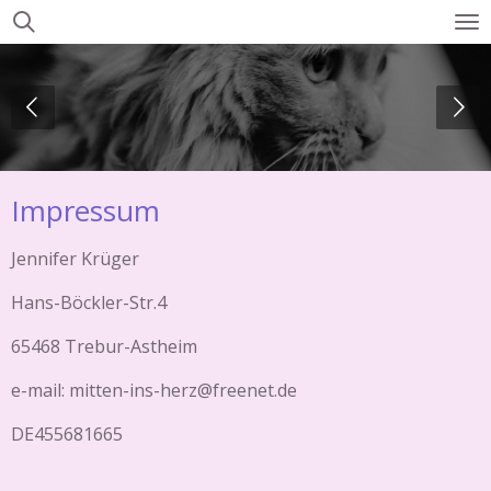
Zum
Hauptinhalt
springen
Impressum
Jennifer Krüger
Hans-Böckler-Str.4
65468 Trebur-Astheim
e-mail: mitten-ins-herz@freenet.de
DE455681665